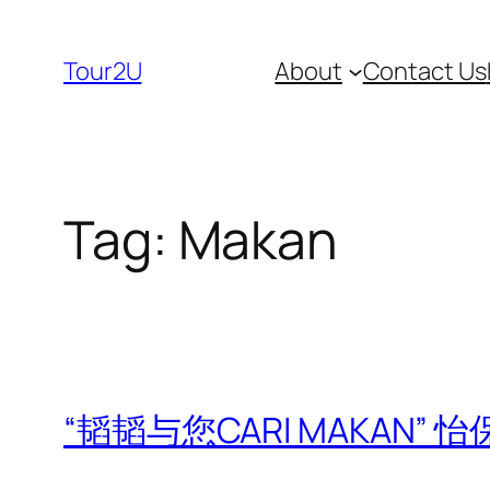
Skip
to
Tour2U
About
Contact Us
content
Tag:
Makan
“韬韬与您CARI MAKAN”