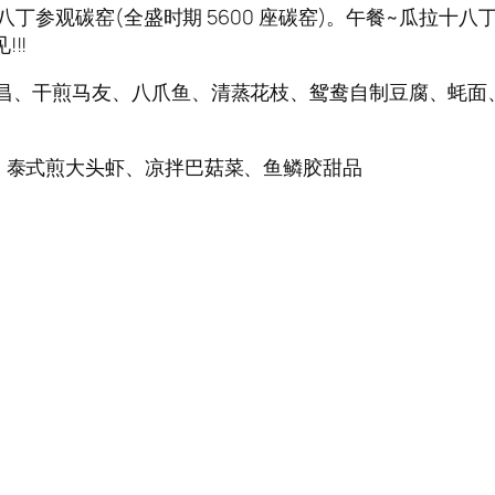
十八丁参观碳窑(全盛时期 5600 座碳窑)。午餐~瓜拉十
!!!
底昌、干煎马友、八爪鱼、清蒸花枝、鸳鸯自制豆腐、蚝面
鸡、泰式煎大头虾、凉拌巴菇菜、鱼鳞胶甜品