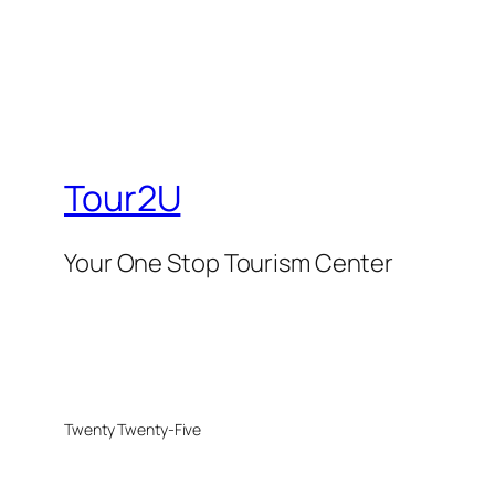
Tour2U
Your One Stop Tourism Center
Twenty Twenty-Five