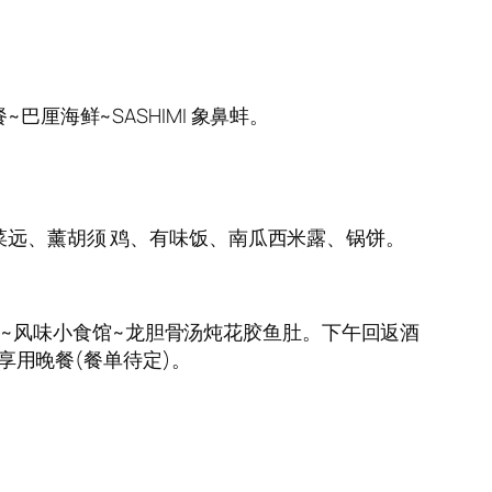
~巴厘海鲜~SASHIMI 象鼻蚌。
米菜远、薰胡须 鸡、有味饭、南瓜西米露、锅饼。
。午餐~风味小食馆~龙胆骨汤炖花胶鱼肚。下午回返酒
并享用晚餐(餐单待定)。