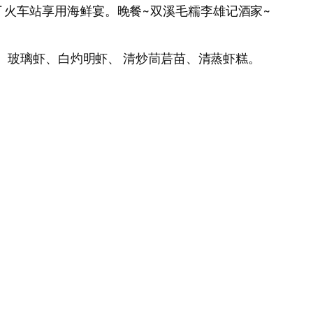
八丁 火车站享用海鲜宴。晚餐~双溪毛糯李雄记酒家~
、玻璃虾、白灼明虾、 清炒茼茩苗、清蒸虾糕。