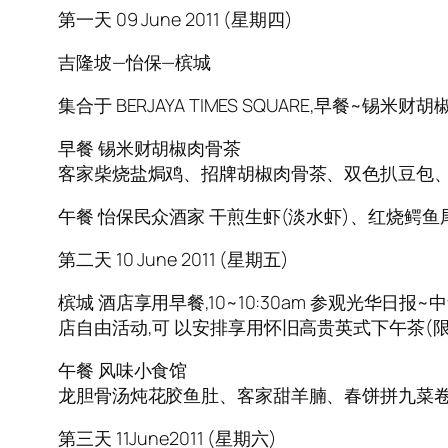
第一天 09 June 2011 (星期四)
吉隆坡—怡保—槟城
集合于 BERJAYA TIMES SQUARE,早餐~
早餐 锡米财胡椒肉骨茶
客家柴烧盐焗鸡、招牌胡椒肉骨茶、双色扒豆包
午餐 怡保民众酒家 干煎生虾(淡水虾)、红烧鳄
第二天 10 June 2011 (星期五)
槟城 酒店享用早餐,10~10:30am 参观光
店自由活动,可 以安排享用怀旧高贵英式下午茶(限 
午餐 风味小食馆
龙胆骨汤炖花胶鱼肚、客家甜羊腩、春饼拼九菜
第三天 11June2011 (星期六)