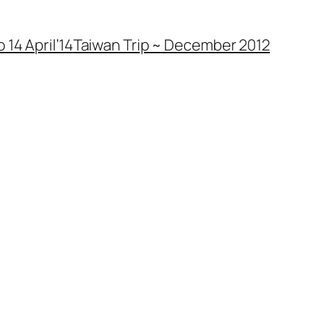
 14 April’14
Taiwan Trip ~ December 2012