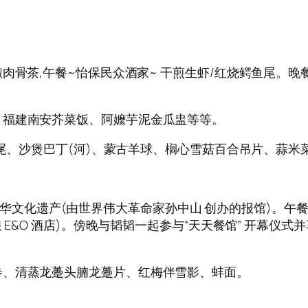
锡米财胡椒肉骨茶,午餐~怡保民众酒家~ 干煎生虾/红烧鳄鱼尾。晚餐
、福建南安芥菜饭、阿嬤芋泥金瓜盅等等。
鱼尾、沙煲巴丁(河)、蒙古羊球、榈心雪菇百合吊片、蒜
华日报~中华文化遗产(由世界伟大革命家孙中山 创办的报馆)
E&O 酒店)。傍晚与韬韬一起参与“天天餐馆” 开幕仪式
卷、清蒸龙躉头腩龙躉片、红梅伴雪影、蚌面。