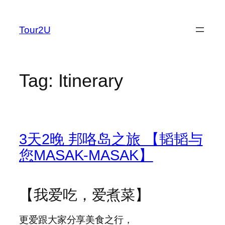
Skip
to
Tour2U
content
Tag:
Itinerary
3天2晚 邦咯岛之旅 【韬韬与
您MASAK-MASAK】
【我爱吃，爱煮菜】
更爱跟大家分享美食之行，