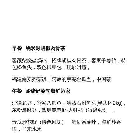
早餐 锡米财胡椒肉骨茶
客家柴烧盐焗鸡，招牌胡椒肉骨茶，客家子姜鸭，特
色松鱼头，双色扒豆包，现炒时蔬，
福建南安芥菜饭，阿嬷的芋泥金瓜盅，中国茶
午餐 岭成记冷气海鲜酒家
沙律龙虾，鸳鸯八爪鱼，清蒸石斑鱼头(半边约2kg)，
东粉烩麻虾，盐焗琵琶虾-大虾姑（毎席4只），
青瓜炒花蟹（特色风味），清炒番薯叶，海鲜炒香
饭，马来水果