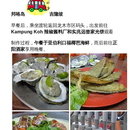
邦咯岛
吉隆坡
早餐后，乘坐渡轮返回龙木市区码头，出发前往
Kampung Koh
辣椒酱料厂和实兆远曾家光饼
观看
制作过程，
午餐于
亚伯利口福椰芭海鲜
，而后前往
正
阳酒家
享用晚餐。