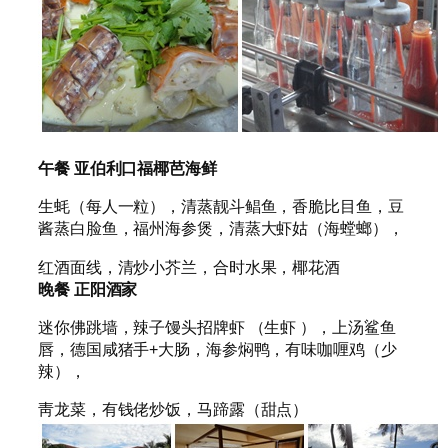
午餐
亚伯利口福椰芭海鲜
生蚝（每人一粒），清蒸靓斗鲳鱼，香脆比目鱼，豆
酱蒸白脸鱼，福州海参煲，清蒸大虾姑（海螳螂），
红酒面线，清炒小芥兰，合时水果，椰花酒
晚餐
正阳酒家
迷你佛跳墙，辣子馒头招牌虾 （生虾 ），上汤鲨鱼
唇，德国咸猪手+大肠，海参焖鸭，有味咖喱鸡（少
辣），
靑龙菜，有钱佬炒饭，马蹄露（甜点）