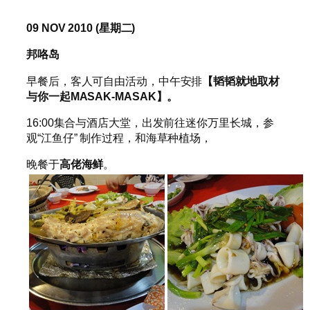
09 NOV 2010 (
星期二
)
邦咯岛
早餐后，客人可自由活动，中午安排
【韬韬就地取材
与你一起
MASAK-MASAK
】。
16:00集合与酒店大堂，出发前往迷你万里长城，参
观“江鱼仔” 制作过程，和海草种植场，
晚餐于
高佬海鲜
。