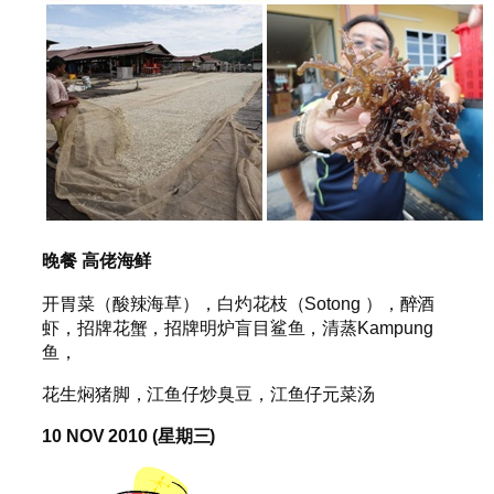
晚餐
高佬海鲜
开胃菜（酸辣海草），白灼花枝（Sotong ），醉酒
虾，招牌花蟹，招牌明炉盲目鲨鱼，清蒸Kampung
鱼，
花生焖猪脚，江鱼仔炒臭豆，江鱼仔元菜汤
10 NOV 2010 (
星期三
)