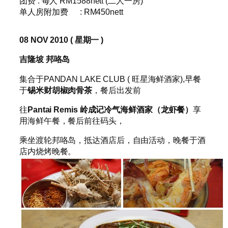
团费 : 每人 RM1588nett (二人一房)
单人房附加费 : RM450nett
08 NOV 2010 (
星期一
)
吉隆坡
邦咯岛
集合于PANDAN LAKE CLUB ( 旺星海鲜酒家),早餐
于
锡米财胡椒肉骨
茶
，餐后出发前
往
Pantai Remis
岭成记冷气海鲜酒家（龙虾餐）
享
用海鲜午餐，餐后前往码头，
乘坐渡轮邦咯岛，抵达酒店后，自由活动，晚餐于酒
店内烧烤晚餐。