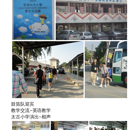
鼓笛队迎宾
教学交流~英语教学
太古小学演出~相声