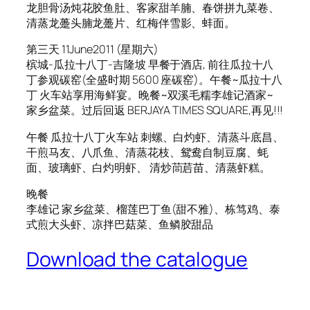
龙胆骨汤炖花胶鱼肚、客家甜羊腩、春饼拼九菜卷、
清蒸龙躉头腩龙躉片、红梅伴雪影、蚌面。
第三天 11June2011 (星期六)
槟城-瓜拉十八丁-吉隆坡 早餐于酒店, 前往瓜拉十八
丁参观碳窑(全盛时期 5600 座碳窑)。午餐~瓜拉十八
丁 火车站享用海鲜宴。晚餐~双溪毛糯李雄记酒家~
家乡盆菜。过后回返 BERJAYA TIMES SQUARE,再见!!!
午餐 瓜拉十八丁火车站 刺螺、白灼虾、清蒸斗底昌、
干煎马友、八爪鱼、清蒸花枝、鸳鸯自制豆腐、蚝
面、玻璃虾、白灼明虾、 清炒茼茩苗、清蒸虾糕。
晚餐
李雄记 家乡盆菜、榴莲巴丁鱼(甜不雅)、栋笃鸡、泰
式煎大头虾、凉拌巴菇菜、鱼鳞胶甜品
Download the catalogue