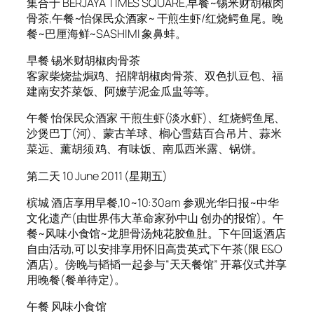
集合于 BERJAYA TIMES SQUARE,早餐~锡米财胡椒肉
骨茶,午餐~怡保民众酒家~ 干煎生虾/红烧鳄鱼尾。晚
餐~巴厘海鲜~SASHIMI 象鼻蚌。
早餐 锡米财胡椒肉骨茶
客家柴烧盐焗鸡、招牌胡椒肉骨茶、双色扒豆包、福
建南安芥菜饭、阿嬤芋泥金瓜盅等等。
午餐 怡保民众酒家 干煎生虾(淡水虾)、红烧鳄鱼尾、
沙煲巴丁(河)、蒙古羊球、榈心雪菇百合吊片、蒜米
菜远、薰胡须 鸡、有味饭、南瓜西米露、锅饼。
第二天 10 June 2011 (星期五)
槟城 酒店享用早餐,10~10:30am 参观光华日报~中华
文化遗产(由世界伟大革命家孙中山 创办的报馆)。午
餐~风味小食馆~龙胆骨汤炖花胶鱼肚。下午回返酒店
自由活动,可 以安排享用怀旧高贵英式下午茶(限 E&O
酒店)。傍晚与韬韬一起参与“天天餐馆” 开幕仪式并享
用晚餐(餐单待定)。
午餐 风味小食馆