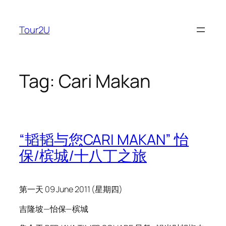
Skip
to
Tour2U
content
Tag:
Cari Makan
“韬韬与您CARI MAKAN” 怡
保/槟城/十八丁之旅
第一天 09 June 2011 (星期四)
吉隆坡—怡保—槟城