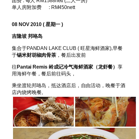
团费 : 每人 RM1588nett (二人一房)
单人房附加费 : RM450nett
08 NOV 2010 (
星期一
)
吉隆坡
邦咯岛
集合于PANDAN LAKE CLUB ( 旺星海鲜酒家),早餐
于
锡米财胡椒肉骨
茶
，餐后出发前
往
Pantai Remis
岭成记冷气海鲜酒家（龙虾餐）
享
用海鲜午餐，餐后前往码头，
乘坐渡轮邦咯岛，抵达酒店后，自由活动，晚餐于酒
店内烧烤晚餐。