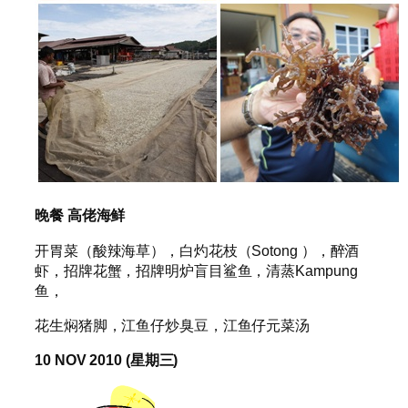
晚餐
高佬海鲜
开胃菜（酸辣海草），白灼花枝（Sotong ），醉酒
虾，招牌花蟹，招牌明炉盲目鲨鱼，清蒸Kampung
鱼，
花生焖猪脚，江鱼仔炒臭豆，江鱼仔元菜汤
10 NOV 2010 (
星期三
)