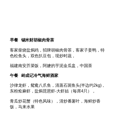
早餐 锡米财胡椒肉骨茶
客家柴烧盐焗鸡，招牌胡椒肉骨茶，客家子姜鸭，特
色松鱼头，双色扒豆包，现炒时蔬，
福建南安芥菜饭，阿嬷的芋泥金瓜盅，中国茶
午餐 岭成记冷气海鲜酒家
沙律龙虾，鸳鸯八爪鱼，清蒸石斑鱼头(半边约2kg)，
东粉烩麻虾，盐焗琵琶虾-大虾姑（毎席4只），
青瓜炒花蟹（特色风味），清炒番薯叶，海鲜炒香
饭，马来水果