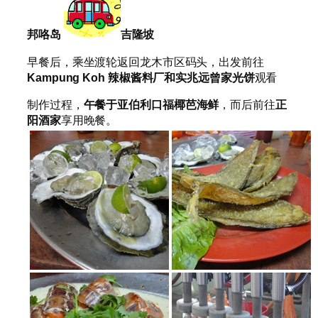
邦咯岛
吉隆坡
早餐后，乘坐渡轮返回龙木市区码头，出发前往
Kampung Koh
辣椒酱料厂和实兆远曾家光饼
观看
制作过程，
午餐于
亚伯利口福椰芭海鲜
，而后前往
正
阳酒家
享用晚餐。