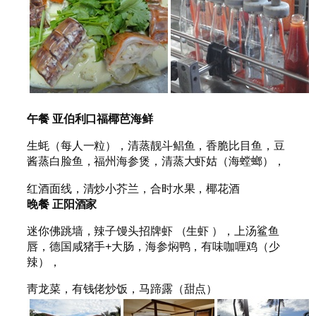
午餐
亚伯利口福椰芭海鲜
生蚝（每人一粒），清蒸靓斗鲳鱼，香脆比目鱼，豆
酱蒸白脸鱼，福州海参煲，清蒸大虾姑（海螳螂），
红酒面线，清炒小芥兰，合时水果，椰花酒
晚餐
正阳酒家
迷你佛跳墙，辣子馒头招牌虾 （生虾 ），上汤鲨鱼
唇，德国咸猪手+大肠，海参焖鸭，有味咖喱鸡（少
辣），
靑龙菜，有钱佬炒饭，马蹄露（甜点）