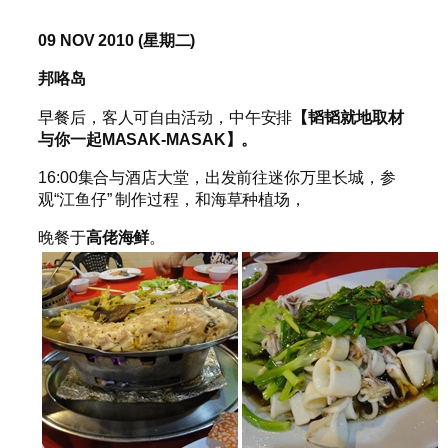
09 NOV 2010 (
星期二
)
邦咯岛
早餐后，客人可自由活动，中午安排
【韬韬就地取材
与你一起
MASAK-MASAK
】。
16:00集合与酒店大堂，出发前往迷你万里长城，参
观“江鱼仔” 制作过程，和海草种植场，
晚餐于
高佬海鲜
。