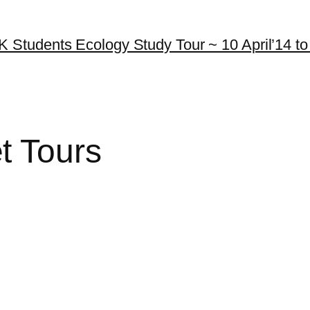
K Students Ecology Study Tour ~ 10 April’14 to 
t Tours