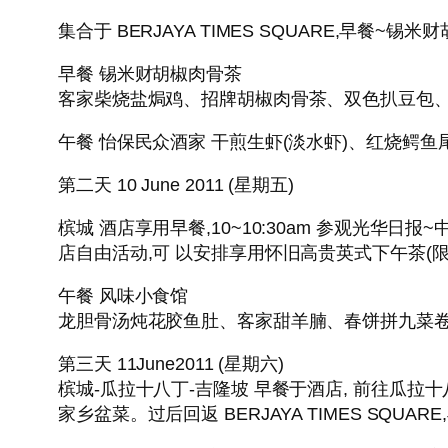
集合于 BERJAYA TIMES SQUARE,早餐
早餐 锡米财胡椒肉骨茶
客家柴烧盐焗鸡、招牌胡椒肉骨茶、双色扒豆包
午餐 怡保民众酒家 干煎生虾(淡水虾)、红烧鳄
第二天 10 June 2011 (星期五)
槟城 酒店享用早餐,10~10:30am 参观光
店自由活动,可 以安排享用怀旧高贵英式下午茶(限 
午餐 风味小食馆
龙胆骨汤炖花胶鱼肚、客家甜羊腩、春饼拼九菜
第三天 11June2011 (星期六)
槟城-瓜拉十八丁-吉隆坡 早餐于酒店, 前往瓜拉
家乡盆菜。过后回返 BERJAYA TIMES SQUARE,