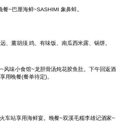
晚餐~巴厘海鲜~SASHIMI 象鼻蚌。
菜远、薰胡须 鸡、有味饭、南瓜西米露、锅饼。
。午餐~风味小食馆~龙胆骨汤炖花胶鱼肚。下午回返酒
并享用晚餐(餐单待定)。
八丁 火车站享用海鲜宴。晚餐~双溪毛糯李雄记酒家~