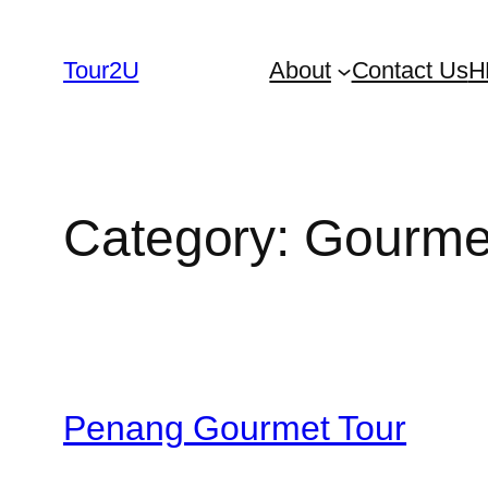
Skip
to
Tour2U
About
Contact Us
H
content
Category:
Gourme
Penang Gourmet Tour