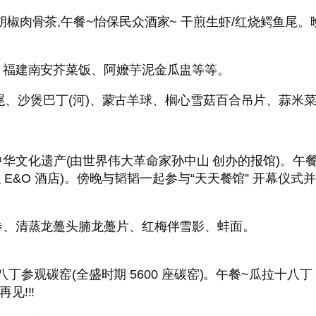
~锡米财胡椒肉骨茶,午餐~怡保民众酒家~ 干煎生虾/红烧鳄鱼尾。
、福建南安芥菜饭、阿嬤芋泥金瓜盅等等。
鱼尾、沙煲巴丁(河)、蒙古羊球、榈心雪菇百合吊片、蒜米
华日报~中华文化遗产(由世界伟大革命家孙中山 创办的报馆)
E&O 酒店)。傍晚与韬韬一起参与“天天餐馆” 开幕仪式
卷、清蒸龙躉头腩龙躉片、红梅伴雪影、蚌面。
十八丁参观碳窑(全盛时期 5600 座碳窑)。午餐~瓜拉十
再见!!!