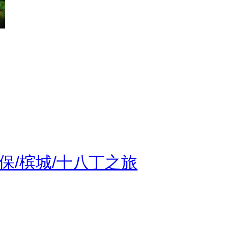
 怡保/槟城/十八丁之旅