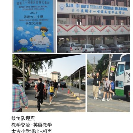
鼓笛队迎宾
教学交流~英语教学
太古小学演出~相声