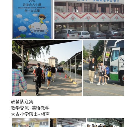
鼓笛队迎宾
教学交流~英语教学
太古小学演出~相声