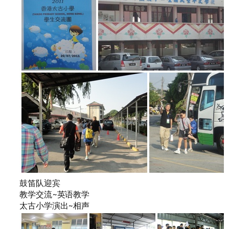
鼓笛队迎宾
教学交流~英语教学
太古小学演出~相声