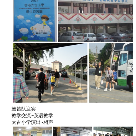
鼓笛队迎宾
教学交流~英语教学
太古小学演出~相声