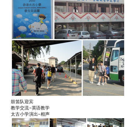
鼓笛队迎宾
教学交流~英语教学
太古小学演出~相声