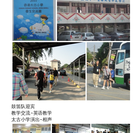
鼓笛队迎宾
教学交流~英语教学
太古小学演出~相声